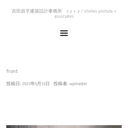
コ
ン
吉田昌平建築設計事務所 s y + a / shohei yoshida +
テ
associates
ン
ツ
へ
メ
ス
イ
キ
ン
ッ
プ
メ
ニ
ュ
front
ー
投稿日:
2023年5月31日
投稿者:
wpmaster